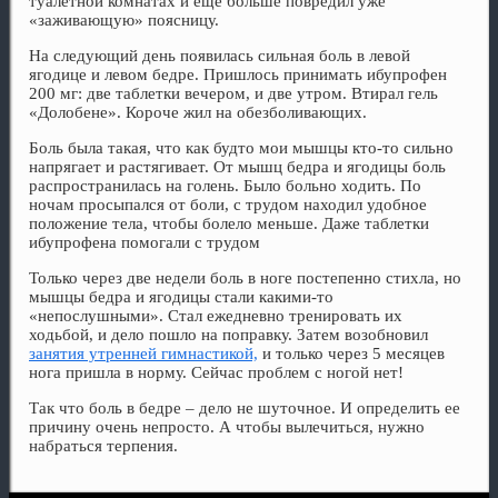
туалетной комнатах и еще больше повредил уже
«заживающую» поясницу.
На следующий день появилась сильная боль в левой
ягодице и левом бедре. Пришлось принимать ибупрофен
200 мг: две таблетки вечером, и две утром. Втирал гель
«Долобене». Короче жил на обезболивающих.
Боль была такая, что как будто мои мышцы кто-то сильно
напрягает и растягивает. От мышц бедра и ягодицы боль
распространилась на голень. Было больно ходить. По
ночам просыпался от боли, с трудом находил удобное
положение тела, чтобы болело меньше. Даже таблетки
ибупрофена помогали с трудом
Только через две недели боль в ноге постепенно стихла, но
мышцы бедра и ягодицы стали какими-то
«непослушными». Стал ежедневно тренировать их
ходьбой, и дело пошло на поправку. Затем возобновил
занятия утренней гимнастикой,
и только через 5 месяцев
нога пришла в норму. Сейчас проблем с ногой нет!
Так что боль в бедре – дело не шуточное. И определить ее
причину очень непросто. А чтобы вылечиться, нужно
набраться терпения.