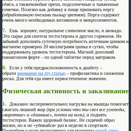
сёмга, а такжемлюбые орехи, подсолнечные и тыквенные
семечки. Полезно как добавку к пище принимать пергу
(обработанную пчелами пыльцу цветков)
. Перга содержит
очень много необходимых витаминов и микроэлементов.
7.
Ешь хорошее, натуральное сливочное масло, и авокадо.
Это сырье для синтеза тестостерона и других гормонов. Не
забывай дополнять суточную потребность аптечным цинком и
магнием
:
примерно 20 миллиграмм цинка в сутки, чтобы
поддерживать уровень тестостерона. Магний дополняй
панангином форте – по одной таблетке перед завтраком.
8.
Если у тебя предрасположенность к диабету –
обрати
внимание на эту статью
– профилактика и снижения
риска. Для тебя еда имеет первостепенное значение.
Физическая активность и закаливание
1.
Доказано экспериментально
:
нагрузка на мышцы помогает
сжигать лишний жир
(при условии что ты свел все углеводы,
«короткие» и «длинные», почти на ноль),
и поднять
тестостерон. Важен здоровый баланс. Не сидячий образ
жизни, но и не «убивайся» раз в неделю в спортзале.
Подробнее о роли тестостерона для мужчины
читай здесь
.