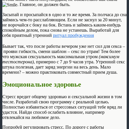
. Главное, он должен быть.
Засыпай и просыпайся в одно и то же время. За полчаса до сна
займись чем-то расслабляющим. Если не заснул за 20 минут,
не ворочайся с боку на бок. Встань и займись каким-нибудь
спокойным делом, пока снова не устанешь. Выработай для
себя приятный утренний
ритуал пробуждения
Бывает так, что после работы вечером уже нет сил для секса –
прояви гибкость, смени шаблон – секс по утрам! Тем более
что мужская сексуальность максимальная утром
(максимум
тестостерона)
, примерно с 7 до 9 часов утра. Утренний секс
штука полезная, дает заряд энергии на весь день. Мало
времени? – можно практиковать совместный прием душа.
Эмоциональное здоровье
Стресс вредит общему здоровью и сексуальной жизни в том
числе. Разработай свою программу с реальной целью
.
Полностью избавиться от стрессовых ситуаций тебе вряд ли
удастся. Найди способ ослабить влияние, например
отвлекайся на любимое дело.
Попробуй регулировать стресс. По дороге с работы