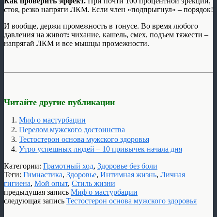
Как проверить эффект.
При почти 100 процентной эрекции,
стоя, резко напряги ЛКМ. Если член «подпрыгнул» – порядок!
И вообще, держи промежность в тонусе. Во время любого
давления на живот
:
чихание, кашель, смех, подъем тяжести –
напрягай ЛКМ и все мышцы промежности.
Читайте другие публикации
Миф о мастурбации
Перелом мужского достоинства
Тестостерон основа мужского здоровья
Утро успешных людей – 10 привычек начала дня
Категории:
Грамотный ход
,
Здоровье без боли
Теги:
Гимнастика
,
Здоровье
,
Интимная жизнь
,
Личная
гигиена
,
Мой опыт
,
Стиль жизни
предыдущая запись
Миф о мастурбации
следующая запись
Тестостерон основа мужского здоровья