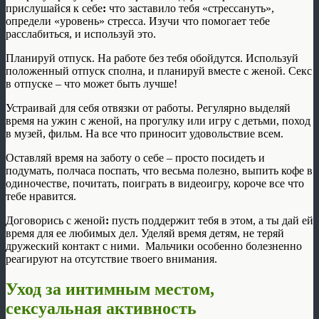
прислушайся к себе
:
что заставило тебя «стрессануть»,
определи «уровень» стресса. Изучи что помогает тебе
расслабиться, и используй это.
Планируй отпуск. На работе без тебя обойдутся. Используй
положенный отпуск сполна, и планируй вместе с женой. Секс
в отпуске – что может быть лучше!
Устраивай для себя отвязки от работы. Регулярно выделяй
время на ужин с женой, на прогулку или игру с детьми, поход
в музей, фильм. На все что приносит удовольствие всем.
Оставляй время на заботу о себе – просто посидеть и
подумать, полчаса поспать, что весьма полезно, выпить кофе в
одиночестве, почитать, поиграть в видеоигру, короче все что
тебе нравится.
Договорись с женой
:
пусть поддержит тебя в этом, а ты дай ей
время для ее любимых дел. Уделяй время детям, не теряй
дружеский контакт с ними. Мальчики особенно болезненно
реагируют на отсутствие твоего внимания.
Уход за интимным местом,
сексуальная активность