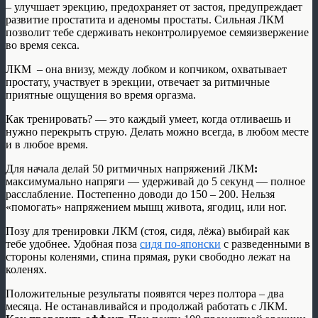
– улучшает эрекцию, предохраняет от застоя, предупреждает
развитие простатита и аденомы простаты. Сильная ЛКМ
позволит тебе сдерживать неконтролируемое семяизвержение
во время секса.
ЛКМ – она внизу, между лобком и копчиком, охватывает
простату, участвует в эрекции, отвечает за ритмичные
приятные ощущения во время оргазма.
Как тренировать? — это каждый умеет, когда отливаешь и
нужно перекрыть струю. Делать можно всегда, в любом месте
и в любое время.
Для начала делай 50 ритмичных напряжений ЛКМ
:
максимумально напряги — удерживай до 5 секунд — полное
расслабление. Постепенно доводи до 150 – 200. Нельзя
«помогать» напряжением мышц живота, ягодиц, или ног.
Позу для тренировки ЛКМ (стоя, сидя, лёжа) выбирай как
тебе удобнее. Удобная поза
сидя по-японски
с разведенными в
стороны коленями, спина прямая, руки свободно лежат на
коленях.
Положительные результаты появятся через полтора – два
месяца. Не останавливайся и продолжай работать с ЛКМ.