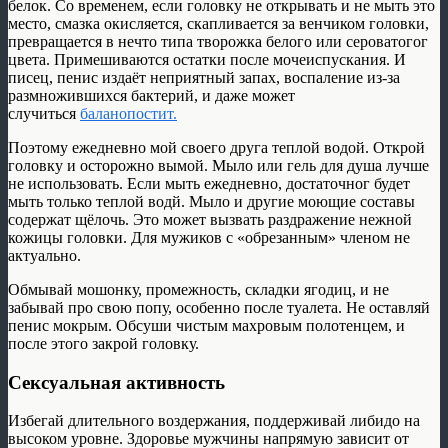
белок. Со временем, если головку не открывать и не мыть это
место, смазка окисляется, скапливается за венчиком головки,
превращается в нечто типа творожка белого или сероватогог
цвета. Примешиваются остатки после мочеиспускания. И
писец, пенис издаёт неприятный запах, воспаление из-за
размножившихся бактерий, и даже может
случиться
баланопостит.
Поэтому ежедневно мой своего друга теплой водой. Открой
головку и осторожно вымой. Мыло или гель для душа лучше
не использовать. Если мыть ежедневно, достаточног будет
мыть только теплой водй. Мыло и другие моющие составы
содержат щёлочь. Это может вызвать раздражение нежной
кожицы головки. Для мужиков с «обрезанным» членом не
актуально.
Обмывай мошонку, промежность, складки ягодиц, и не
забывай про свою попу, особенно после туалета. Не оставляй
пенис мокрым. Обсуши чистым махровым полотенцем, и
после этого закрой головку.
Сексуальная активность
Избегай длительного воздержания, поддерживай либидо на
высоком уровне. Здоровье мужчины напрямую зависит от