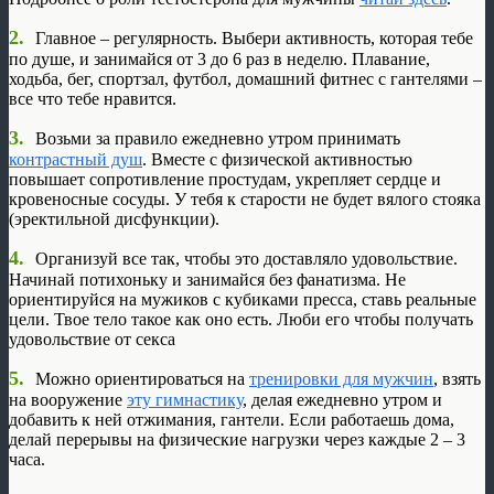
2.
Главное – регулярность. Выбери активность, которая тебе
по душе, и занимайся от 3 до 6 раз в неделю. Плавание,
ходьба, бег, спортзал, футбол, домашний фитнес с гантелями –
все что тебе нравится.
3.
Возьми за правило ежедневно утром принимать
контрастный душ
. Вместе с физической активностью
повышает сопротивление простудам, укрепляет сердце и
кровеносные сосуды. У тебя к старости не будет вялого стояка
(эректильной дисфункции).
4.
Организуй все так, чтобы это доставляло удовольствие.
Начинай потихоньку и занимайся без фанатизма. Не
ориентируйся на мужиков с кубиками пресса, ставь реальные
цели. Твое тело такое как оно есть. Люби его чтобы получать
удовольствие от секса
5.
Можно ориентироваться на
тренировки для мужчин
, взять
на вооружение
эту гимнастику
, делая ежедневно утром и
добавить к ней отжимания, гантели. Если работаешь дома,
делай перерывы на физические нагрузки через каждые 2 – 3
часа.