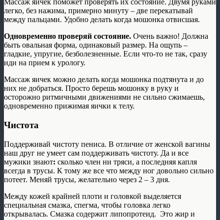
Массаж яичек поможет проверять их состояние. Двумя руками
легко, без нажима, примерно минуту – две перекатывай
между пальцами. Удобно делать когда мошонка отвисшая.
Одновременно проверяй состояние.
Очень важно! Должна
быть овальная форма, одинаковый размер. На ощупь –
гладкие, упругие, безболезненные. Если что-то не так, сразу
иди на прием к урологу.
Массаж яичек можно делать когда мошонка подтянута и до
них не добраться. Просто берешь мошонку в руку и
осторожно ритмичными движениями не сильно сжимаешь,
одновременно прижимая яички к телу.
Чистота
Поддерживай чистоту пениса. В отличие от женской вагины
наш друг не умеет сам поддерживать чистоту. Да и все
мужики знают
:
сколько член ни тряси, а последняя капля
всегда в трусы. К тому же все что между ног довольно сильно
потеет. Меняй трусы, желательно через 2 – 3 дня.
Между кожей крайней плоти и головкой выделяется
специальная смазка, спегма, чтобы головка легко
открывалась. Смазка содержит липопротеид. Это жир и