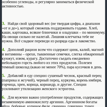
особенно углеводы, и регулярно заниматься физической
активностью.
3.
Найди свой здоровый вес (не твердая цифра, а диапазон
«от и до»), который сможешь поддерживать годами. Хлеб,
каши, картошка, всякие блинчики и оладушки – по минимуму.
На овощи сильно не налегай. Лишняя клетчатка тебе не
нужна. Всё сладкое переведи из разряда еды в лакомство.
4.
Дополняй рацион всем что содержит цинк, калий, магний
и витамины – орехи, тыквенные семечки, слегка обжаренный
кунжут, изюм, курагу. Достаточно съедать ежедневно
небольшую горсть любого из этих продуктов. Полезен
темный шоколад (какао не менее 70%), пара кусочков в день.
5.
Добавляй в еду специи
:
сушеный чеснок, красный перец
(паприка и жгучий), черный перец, куркума, корень имбиря,
горчица, хрен, корица, кориандр, и другие. Специи
усиливают утилизацию женского эстрогена.
6.
Для мужчин важно употребление продуктов, содержащих
незаменимую аминокислоту аргинин. Аргинином богаты
яйца, бобовые, куриное филе, свинина, говядина, тунец,