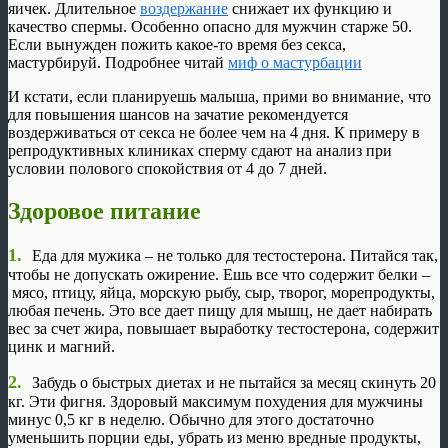
яичек. Длительное
воздержание
снижает их функцию и
качество спермы. Особенно опасно для мужчин старже 50.
Если вынужден пожить какое-то время без секса,
мастурбируй. Подробнее читай
миф о мастурбации
И кстати, если планируешь малыша, прими во внимание, что
для повышения шансов на зачатие рекомендуется
воздерживаться от секса не более чем на 4 дня. К примеру в
репродуктивных клиниках сперму сдают на анализ при
условии полового спокойствия от 4 до 7 дней.
Здоровое питание
1.
Еда для мужика – не только для тестостерона. Питайся так,
чтобы не допускать ожирение. Ешь все что содержит белки –
мясо, птицу, яйца, морскую рыбу, сыр, творог, морепродукты,
любая печень. Это все дает пищу для мышц, не дает набирать
вес за счет жира, повышает выработку тестостерона, содержит
цинк и магний.
2.
Забудь о быстрых диетах и не пытайся за месяц скинуть 20
кг. Эти фигня. Здоровый максимум похудения для мужчины
минус 0,5 кг в неделю. Обычно для этого достаточно
уменьшить порции еды, убрать из меню вредные продукты,