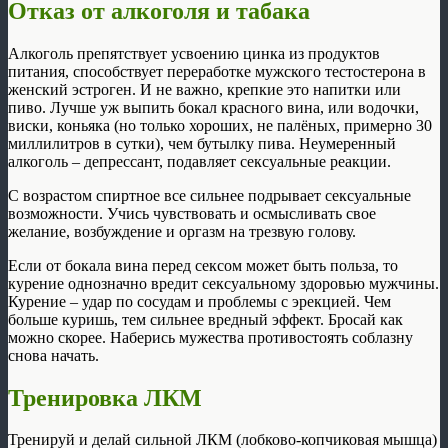
Отказ от алкоголя и табака
Алкоголь препятствует усвоению цинка из продуктов
питания, способствует переработке мужского тестостерона в
женский эстроген. И не важно, крепкие это напитки или
пиво. Лучше уж выпить бокал красного вина, или водочки,
виски, коньяка (но только хороших, не палёных, примерно 30
миллилитров в сутки), чем бутылку пива. Неумеренный
алкоголь – депрессант, подавляет сексуальные реакции.
С возрастом спиртное все сильнее подрывает сексуальные
возможности. Учись чувствовать и осмысливать свое
желание, возбуждение и оргазм на трезвую голову.
Если от бокала вина перед сексом может быть польза, то
курение однозначно вредит сексуальному здоровью мужчины.
Курение – удар по сосудам и проблемы с эрекцией. Чем
больше куришь, тем сильнее вредный эффект. Бросай как
можно скорее. Наберись мужества противостоять соблазну
снова начать.
Тренировка ЛКМ
Тренируй и делай сильной ЛКМ (лобково-копчиковая мышца)