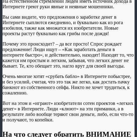
На естественном стремлении людей иметь источник дохода в
Интернете греют руки явные и неявные мошенники.
Вы сами видите, что предложения о заработке денег в
Интернете сыплются ежедневно, и буквально как из рога
изобилия, также как множатся их изобретатели. Новые
проекты растут буквально как грибы после дождя!
Почему это происходит? – да все просто! Спрос рождает
предложение! Люди ищут – «Как заработать деньги в
интернете быстро», и действительно, находят! Находят то, что
кажется им простым и легким, забывая, что легких денег не
бывает. Те, кто обещает это, нагло врут для своей выгоды.
Очень многие хотят «срубать бабло» в Интернете побыстрее,
и без усилий, считая, что это так же легко, как достать пачку
банкнот из собственного сейфа. Никто не хочет трудиться, к
сожалению.
Вот на этом и «играют» изобретатели сотен проектов «легких
денег» в Интернете. Люди «клюют» на эти приманки, а в
результате либо вообще теряют свои деньги, либо, если что-то
и получают, то копейки.
На что следует обратить ВНИМАНИЕ