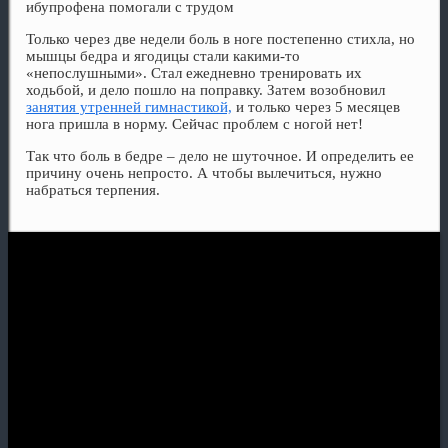
ибупрофена помогали с трудом
Только через две недели боль в ноге постепенно стихла, но
мышцы бедра и ягодицы стали какими-то
«непослушными». Стал ежедневно тренировать их
ходьбой, и дело пошло на поправку. Затем возобновил
занятия утренней гимнастикой,
и только через 5 месяцев
нога пришла в норму. Сейчас проблем с ногой нет!
Так что боль в бедре – дело не шуточное. И определить ее
причину очень непросто. А чтобы вылечиться, нужно
набраться терпения.