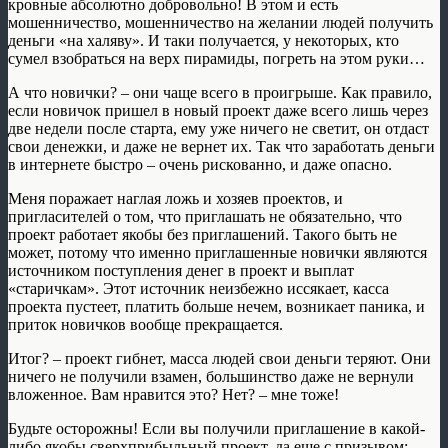
кровные абсолютно добровольно! В этом и есть
мошенничество, мошенничество на желании людей получить
деньги «на халяву». И таки получается, у некоторых, кто
сумел взобраться на верх пирамиды, погреть на этом руки…
А что новички? – они чаще всего в проигрыше. Как правило,
если новичок пришел в новый проект даже всего лишь через
две недели после старта, ему уже ничего не светит, он отдаст
свои денежки, и даже не вернет их. Так что заработать деньги
в интернете быстро – очень рискованно, и даже опасно.
Меня поражает наглая ложь и хозяев проектов, и
пригласителей о том, что приглашать не обязательно, что
проект работает якобы без приглашений. Такого быть не
может, потому что именно приглашенные новички являются
источником поступления денег в проект и выплат
«старичкам». Этот источник неизбежно иссякает, касса
проекта пустеет, платить больше нечем, возникает паника, и
приток новичков вообще прекращается.
Итог? – проект гибнет, масса людей свои деньги теряют. Они
ничего не получили взамен, большинство даже не вернули
вложенное. Вам нравится это? Нет? – мне тоже!
Будьте осторожны! Если вы получили приглашение в какой-
либо якобы сверхприбыльный проект, да еще с призывом: