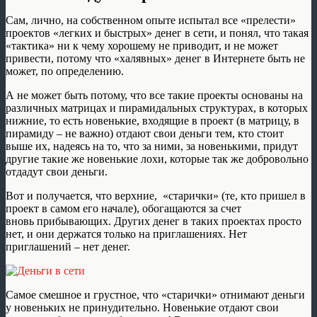
Сам, лично, на собственном опыте испытал все «прелести»
проектов «легких и быстрых» денег в сети, и понял, что такая
«тактика» ни к чему хорошему не приводит, и не может
привести, потому что «халявных» денег в Интернете быть не
может, по определению.
А не может быть потому, что все такие проекты основаны на
различных матрицах и пирамидальных структурах, в которых
нижние, то есть новенькие, входящие в проект (в матрицу, в
пирамиду – не важно) отдают свои деньги тем, кто стоит
выше их, надеясь на то, что за ними, за новенькими, придут
другие такие же новенькие лохи, которые так же добровольно
отдадут свои деньги.
Вот и получается, что верхние, «старички» (те, кто пришел в
проект в самом его начале), обогащаются за счет
вновь прибывающих. Других денег в таких проектах просто
нет, и они держатся только на приглашениях. Нет
приглашений – нет денег.
Самое смешное и грустное, что «старички» отнимают деньги
у новеньких не принудительно. Новенькие отдают свои