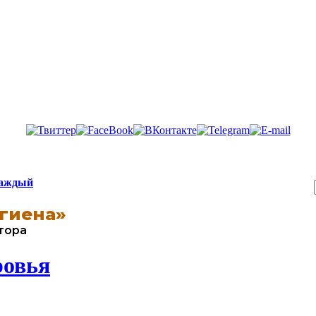
каждый
гиена»
втора
ровья