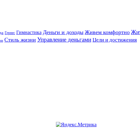
Жи
Деньги и доходы
Живем комфортно
Гимнастика
да
Герпес
Управление деньгами
Стиль жизни
Цели и достижения
ни