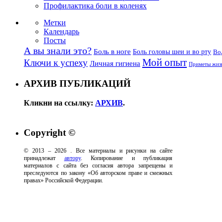
Профилактика боли в коленях
Метки
Календарь
Посты
А вы знали это?
Боль в ноге
Боль головы шеи и во рту
Во
Мой опыт
Ключи к успеху
Личная гигиена
Приметы жиз
АРХИВ ПУБЛИКАЦИЙ
Кликни на ссылку:
АРХИВ
.
Copyright ©
© 2013 –
2026
. Все материалы и рисунки на сайте
принадлежат
автору
. Копирование и публикация
материалов с сайта без согласия автора запрещены и
преследуются по закону «Об авторском праве и смежных
правах» Российской Федерации.