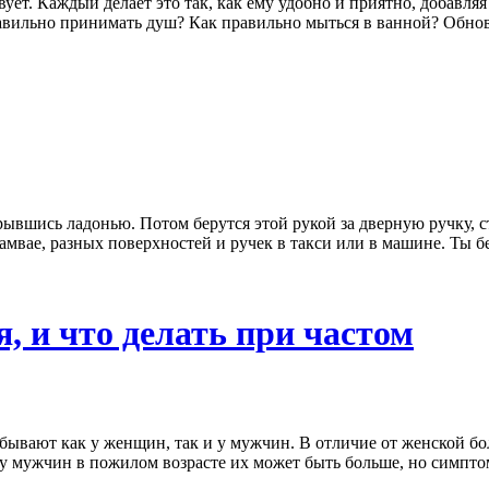
т. Каждый делает это так, как ему удобно и приятно, добавляя 
равильно принимать душ? Как правильно мыться в ванной? Обно
вшись ладонью. Потом берутся этой рукой за дверную ручку, сто
рамвае, разных поверхностей и ручек в такси или в машине. Ты б
, и что делать при частом
вают как у женщин, так и у мужчин. В отличие от женской бол
у мужчин в пожилом возрасте их может быть больше, но симптом