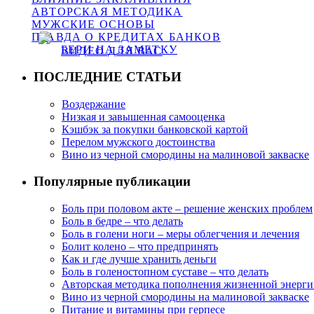
АВТОРСКАЯ МЕТОДИКА
МУЖСКИЕ ОСНОВЫ
ПРАВДА О КРЕДИТАХ БАНКОВ
БЕРИ НА ЗАМЕТКУ
ВИДЕО ДЛЯ ВАС
ПОСЛЕДНИЕ СТАТЬИ
Воздержание
Низкая и завышенная самооценка
Кэшбэк за покупки банковской картой
Перелом мужского достоинства
Вино из черной смородины на малиновой закваске
Популярные публикации
Боль при половом акте – решение женских проблем
Боль в бедре – что делать
Боль в голени ноги – меры облегчения и лечения
Болит колено – что предпринять
Как и где лучше хранить деньги
Боль в голеностопном суставе – что делать
Авторская методика пополнения жизненной энерг
Вино из черной смородины на малиновой закваске
Питание и витамины при герпесе