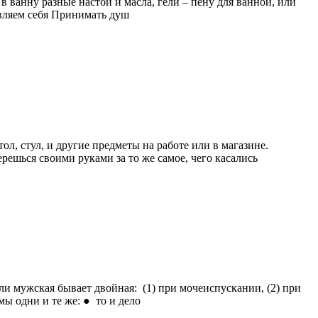
в ванну разные настои и масла, гели – пену для ванной, или
вляем себя Принимать душ
л, стул, и другие предметы на работе или в магазине.
ерешься своими руками за то же самое, чего касались
и мужская бывает двойная: (1) при мочеиспускании, (2) при
ы одни и те же: ● то и дело