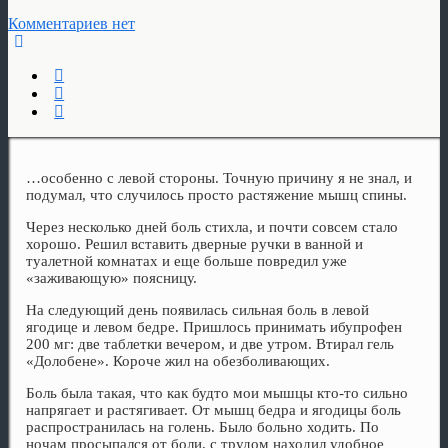
Комментариев нет
…особенно с левой стороны. Точную причину я не знал, и
подумал, что случилось просто растяжение мышц спины.
Через несколько дней боль стихла, и почти совсем стало
хорошо. Решил вставить дверные ручки в ванной и
туалетной комнатах и еще больше повредил уже
«заживающую» поясницу.
На следующий день появилась сильная боль в левой
ягодице и левом бедре. Пришлось принимать ибупрофен
200 мг: две таблетки вечером, и две утром. Втирал гель
«Долобене». Короче жил на обезболивающих.
Боль была такая, что как будто мои мышцы кто-то сильно
напрягает и растягивает. От мышц бедра и ягодицы боль
распространилась на голень. Было больно ходить. По
ночам просыпался от боли, с трудом находил удобное