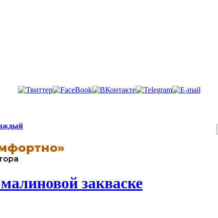
каждый
мфортно»
втора
 малиновой закваске