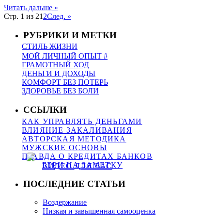
Читать дальше »
Стр. 1 из 2
1
2
След. »
РУБРИКИ И МЕТКИ
СТИЛЬ ЖИЗНИ
МОЙ ЛИЧНЫЙ ОПЫТ #
ГРАМОТНЫЙ ХОД
ДЕНЬГИ И ДОХОДЫ
КОМФОРТ БЕЗ ПОТЕРЬ
ЗДОРОВЬЕ БЕЗ БОЛИ
ССЫЛКИ
КАК УПРАВЛЯТЬ ДЕНЬГАМИ
ВЛИЯНИЕ ЗАКАЛИВАНИЯ
АВТОРСКАЯ МЕТОДИКА
МУЖСКИЕ ОСНОВЫ
ПРАВДА О КРЕДИТАХ БАНКОВ
БЕРИ НА ЗАМЕТКУ
ВИДЕО ДЛЯ ВАС
ПОСЛЕДНИЕ СТАТЬИ
Воздержание
Низкая и завышенная самооценка