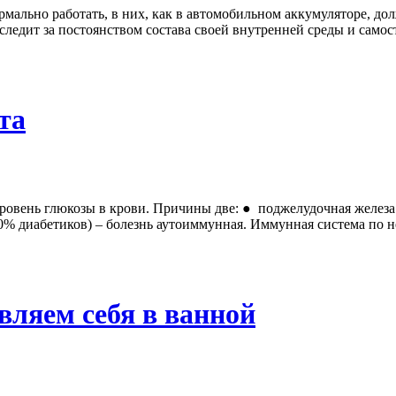
ормально работать, в них, как в автомобильном аккумуляторе, д
ледит за постоянством состава своей внутренней среды и самост
та
овень глюкозы в крови. Причины две: ● поджелудочная железа н
(10% диабетиков) – болезнь аутоиммунная. Иммунная система по
вляем себя в ванной