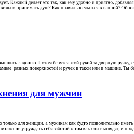
т. Каждый делает это так, как ему удобно и приятно, добавляя 
равильно принимать душ? Как правильно мыться в ванной? Обно
вшись ладонью. Потом берутся этой рукой за дверную ручку, сто
рамвае, разных поверхностей и ручек в такси или в машине. Ты б
жнения для мужчин
 только для женщин, а мужикам как будто позволительно иметь т
дпочитают не утруждать себя заботой о том как они выглядят, и