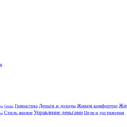
ии
Жи
Деньги и доходы
Живем комфортно
Гимнастика
да
Герпес
Управление деньгами
Стиль жизни
Цели и достижения
ни