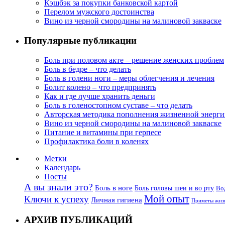
Кэшбэк за покупки банковской картой
Перелом мужского достоинства
Вино из черной смородины на малиновой закваске
Популярные публикации
Боль при половом акте – решение женских проблем
Боль в бедре – что делать
Боль в голени ноги – меры облегчения и лечения
Болит колено – что предпринять
Как и где лучше хранить деньги
Боль в голеностопном суставе – что делать
Авторская методика пополнения жизненной энерг
Вино из черной смородины на малиновой закваске
Питание и витамины при герпесе
Профилактика боли в коленях
Метки
Календарь
Посты
А вы знали это?
Боль в ноге
Боль головы шеи и во рту
Во
Мой опыт
Ключи к успеху
Личная гигиена
Приметы жиз
АРХИВ ПУБЛИКАЦИЙ