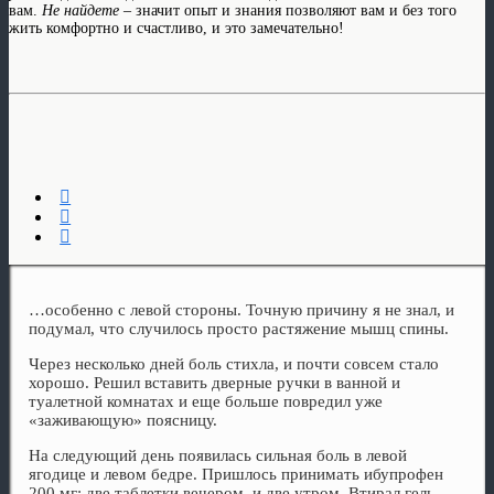
вам.
Не найдете
– значит опыт и знания позволяют вам и без того
жить комфортно и счастливо, и это замечательно!
…особенно с левой стороны. Точную причину я не знал, и
подумал, что случилось просто растяжение мышц спины.
Через несколько дней боль стихла, и почти совсем стало
хорошо. Решил вставить дверные ручки в ванной и
туалетной комнатах и еще больше повредил уже
«заживающую» поясницу.
На следующий день появилась сильная боль в левой
ягодице и левом бедре. Пришлось принимать ибупрофен
200 мг: две таблетки вечером, и две утром. Втирал гель