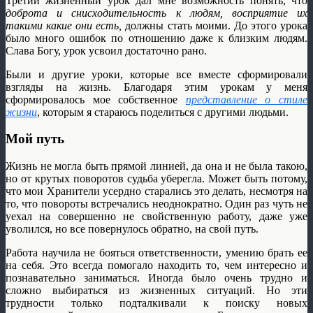
Третий жизненный урок дал мне возможность понять, что
доброта и снисходительность к людям, восприятие их
такими какие они есть,
должны стать моими. До этого урока
было много ошибок по отношению даже к близким людям.
Слава Богу, урок усвоил достаточно рано.
Были и другие уроки, которые все вместе сформировали
взгляды на жизнь. Благодаря этим урокам у меня
сформировалось мое собственное
представление о стиле
жизни
, которым я стараюсь поделиться с другими людьми.
Мой путь
Жизнь не могла быть прямой линией, да она и не была такою,
но от крутых поворотов судьба уберегла. Может быть потому,
что мои Хранители усердно старались это делать, несмотря на
то, что повороты встречались неоднократно. Один раз чуть не
уехал на совершенно не свойственную работу, даже уже
уволился, но все повернулось обратно, на свой путь.
Работа научила не бояться ответственности, умению брать ее
на себя. Это всегда помогало находить то, чем интересно и
познавательно заниматься. Иногда было очень трудно и
сложно выбираться из жизненных ситуаций. Но эти
трудности только подталкивали к поиску новых