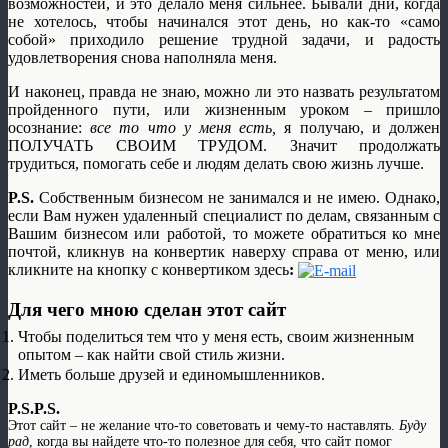
возможностей, и это делало меня сильнее. Бывали дни, когда
не хотелось, чтобы начинался этот день, но как-то «само
собой» приходило решение трудной задачи, и радость
удовлетворения снова наполняла меня.
И наконец, правда не знаю, можно ли это назвать результатом
пройденного пути, или жизненным уроком – пришло
осознание:
все то что у меня есть,
я получаю, и должен
ПОЛУЧАТЬ СВОИМ ТРУДОМ. Значит продолжать
трудиться, помогать себе и людям делать свою жизнь лучше.
P.S.
Собственным бизнесом не занимался и не имею. Однако,
если Вам нужен удаленный специалист по делам, связанным с
Вашим бизнесом или работой, то можете обратиться ко мне
почтой, кликнув на конвертик наверху справа от меню, или
кликните на кнопку с конвертиком здесь
:
Для чего мною сделан этот сайт
Чтобы поделиться тем что у меня есть, своим жизненным
опытом – как найти свой стиль жизни.
Иметь больше друзей и единомышленников.
P.S.P.S.
Этот сайт – не желание что-то советовать и чему-то наставлять.
Буду
рад
, когда вы найдете что-то полезное для себя, что сайт помог