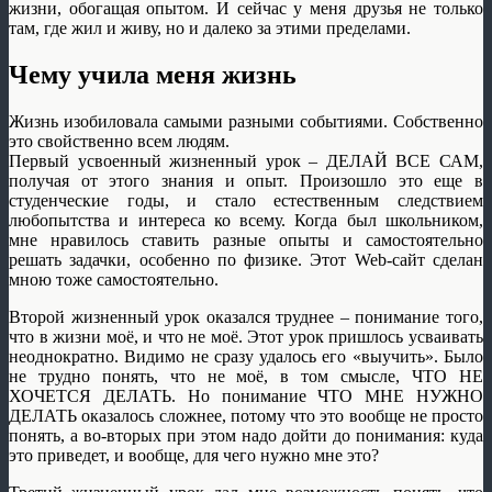
жизни, обогащая опытом. И сейчас у меня друзья не только
там, где жил и живу, но и далеко за этими пределами.
Чему учила меня жизнь
Жизнь изобиловала самыми разными событиями. Собственно
это свойственно всем людям.
Первый усвоенный жизненный урок – ДЕЛАЙ ВСЕ САМ,
получая от этого знания и опыт. Произошло это еще в
студенческие годы, и стало естественным следствием
любопытства и интереса ко всему. Когда был школьником,
мне нравилось ставить разные опыты и самостоятельно
решать задачки, особенно по физике. Этот Web-сайт сделан
мною тоже самостоятельно.
Второй жизненный урок оказался труднее – понимание того,
что в жизни моё, и что не моё. Этот урок пришлось усваивать
неоднократно. Видимо не сразу удалось его «выучить». Было
не трудно понять, что не моё, в том смысле, ЧТО НЕ
ХОЧЕТСЯ ДЕЛАТЬ. Но понимание ЧТО МНЕ НУЖНО
ДЕЛАТЬ оказалось сложнее, потому что это вообще не просто
понять, а во-вторых при этом надо дойти до понимания: куда
это приведет, и вообще, для чего нужно мне это?