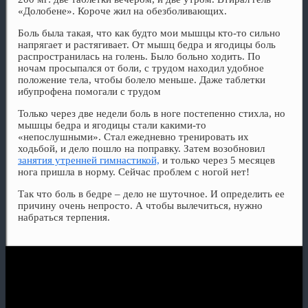
«Долобене». Короче жил на обезболивающих.
Боль была такая, что как будто мои мышцы кто-то сильно
напрягает и растягивает. От мышц бедра и ягодицы боль
распространилась на голень. Было больно ходить. По
ночам просыпался от боли, с трудом находил удобное
положение тела, чтобы болело меньше. Даже таблетки
ибупрофена помогали с трудом
Только через две недели боль в ноге постепенно стихла, но
мышцы бедра и ягодицы стали какими-то
«непослушными». Стал ежедневно тренировать их
ходьбой, и дело пошло на поправку. Затем возобновил
занятия утренней гимнастикой,
и только через 5 месяцев
нога пришла в норму. Сейчас проблем с ногой нет!
Так что боль в бедре – дело не шуточное. И определить ее
причину очень непросто. А чтобы вылечиться, нужно
набраться терпения.