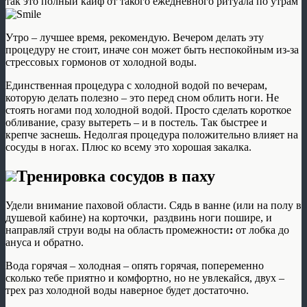
так это полный кайф от такого ежедневного ритуала по утрам
Утро – лучшее время, рекомендую. Вечером делать эту
процедуру не стоит, иначе сон может быть неспокойным из-за
стрессовых гормонов от холодной воды.
Единственная процедура с холодной водой по вечерам,
которую делать полезно – это перед сном облить ноги. Не
стоять ногами под холодной водой. Просто сделать короткое
обливание, сразу вытереть – и в постель. Так быстрее и
крепче заснешь. Недолгая процедура положительно влияет на
сосуды в ногах. Плюс ко всему это хорошая закалка.
Тренировка сосудов в паху
Удели внимание паховой области. Сядь в ванне (или на полу в
душевой кабине) на корточки, раздвинь ноги пошире, и
направляй струи воды на область промежности
:
от лобка до
ануса и обратно.
Вода горячая – холодная – опять горячая, попеременно
сколько тебе приятно и комфортно, но не увлекайся, двух –
трех раз холодной воды наверное будет достаточно.