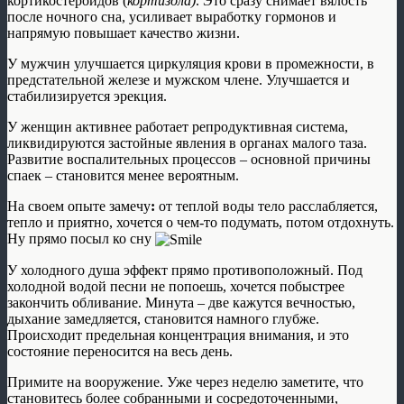
кортикостероидов (
кортизола)
. Это сразу снимает вялость
после ночного сна, усиливает выработку гормонов и
напрямую повышает качество жизни.
У мужчин улучшается циркуляция крови в промежности, в
предстательной железе и мужском члене. Улучшается и
стабилизируется эрекция.
У женщин активнее работает репродуктивная система,
ликвидируются застойные явления в органах малого таза.
Развитие воспалительных процессов – основной причины
спаек – становится менее вероятным.
На своем опыте замечу
:
от теплой воды тело расслабляется,
тепло и приятно, хочется о чем-то подумать, потом отдохнуть.
Ну прямо посыл ко сну
У холодного душа эффект прямо противоположный. Под
холодной водой песни не попоешь, хочется побыстрее
закончить обливание. Минута – две кажутся вечностью,
дыхание замедляется, становится намного глубже.
Происходит предельная концентрация внимания, и это
состояние переносится на весь день.
Примите на вооружение. Уже через неделю заметите, что
становитесь более собранными и сосредоточенными,