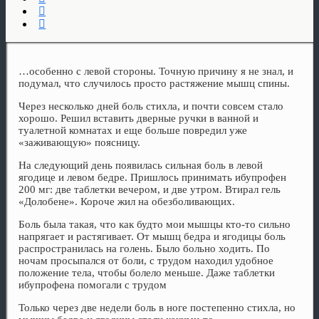
…особенно с левой стороны. Точную причину я не знал, и
подумал, что случилось просто растяжение мышц спины.
Через несколько дней боль стихла, и почти совсем стало
хорошо. Решил вставить дверные ручки в ванной и
туалетной комнатах и еще больше повредил уже
«заживающую» поясницу.
На следующий день появилась сильная боль в левой
ягодице и левом бедре. Пришлось принимать ибупрофен
200 мг: две таблетки вечером, и две утром. Втирал гель
«Долобене». Короче жил на обезболивающих.
Боль была такая, что как будто мои мышцы кто-то сильно
напрягает и растягивает. От мышц бедра и ягодицы боль
распространилась на голень. Было больно ходить. По
ночам просыпался от боли, с трудом находил удобное
положение тела, чтобы болело меньше. Даже таблетки
ибупрофена помогали с трудом
Только через две недели боль в ноге постепенно стихла, но