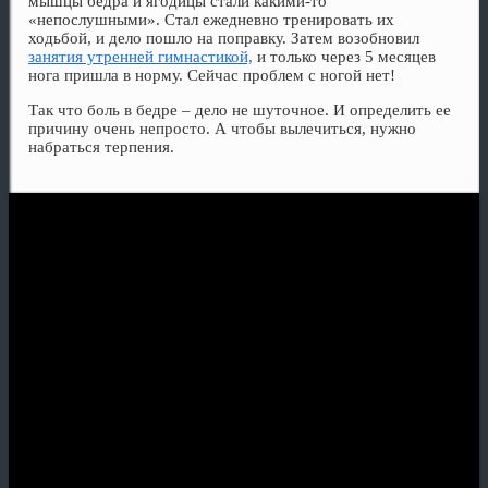
мышцы бедра и ягодицы стали какими-то
«непослушными». Стал ежедневно тренировать их
ходьбой, и дело пошло на поправку. Затем возобновил
занятия утренней гимнастикой,
и только через 5 месяцев
нога пришла в норму. Сейчас проблем с ногой нет!
Так что боль в бедре – дело не шуточное. И определить ее
причину очень непросто. А чтобы вылечиться, нужно
набраться терпения.